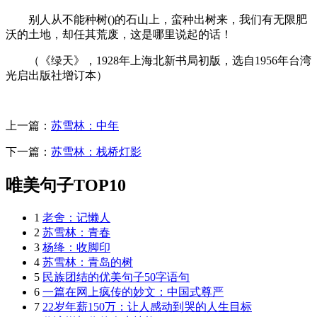
别人从不能种树()的石山上，蛮种出树来，我们有无限肥
沃的土地，却任其荒废，这是哪里说起的话！
（《绿天》，1928年上海北新书局初版，选自1956年台湾
光启出版社增订本）
上一篇：
苏雪林：中年
下一篇：
苏雪林：栈桥灯影
唯美句子TOP10
1
老舍：记懒人
2
苏雪林：青春
3
杨绛：收脚印
4
苏雪林：青岛的树
5
民族团结的优美句子50字语句
6
一篇在网上疯传的妙文：中国式尊严
7
22岁年薪150万：让人感动到哭的人生目标