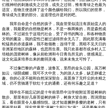
们视神经的刺激或失之过强，或失之过弱，惟有青绿之色最为
适宜，造物主便选择了这个颜色赐给我们，所以我们的世界，
青绿成为主要的部分。这道理也许是对的吧。
我常自命是个自然的孩子，我血管里似流注有原始蛮人的
血液，我最爱的自然物是树木，不是一株两株的，而是森然成
林的。不过诞生于这现代社会，受了诗书的陶冶，和各种物质
文明的薰染，我的蛮性已被过滤得所余无几了。因此那充满毒
蛇猛兽的赤道森林，我不敢领教；连绵千里，黑暗不见天日的
非洲某些地区的森林，也思而生畏。我只欢喜都市或乡村人工
培植的茂密树林，像从前欧洲和今日青岛所见的，便感满足。
这文化温床培养出来的脆弱灵魂，说来未免太可怜了。
不过像巴黎的卢森堡，波鲁瓦，里昂的金头公园，虽万树
如云，绿阴成幄，我可不大中意，为的游人太多，缺乏静谧之
趣。你的心灵不能和自然深深契合，虽置身了无纤尘的水精之
域，仍不啻驰逐于软红十丈的通衢，还有何乐趣之足道？
我毕生不能忘记的是十年前里昂中法学校附近菩提树林的
散步。那里有好几座菩提树的林子，树身大皆合抱，而润滑如
玉，看在眼里令人极感怡悦。这才知道臃肿多瘿的老树，只有
图画里好看，现实世界里“嘉树”之所以为“嘉”，还是要像这些