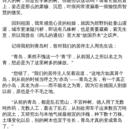
诗人的树，而是哲学家的树。你能否认这话吗？请看它挺然直
上，姿态是那么的肃穆、沉思，叶痕间常泄漏着一痕愉悦而智
慧的微笑。
回到祖国，我常感觉心灵的枯燥，就因为郊野到处童山濯
濯，城市更湫隘污秽，即说有几株树，也是黄萎葳蕤，索无生
意，所以我曾在《鸽儿的通信》里大发“故国乔木”之叹声。
记得我初到青岛时，曾对我们的居停主人周先生说：
“青岛，果然不愧这一个‘青’字，从前国人之所以名之为
青，想必是为了这里树多的缘故。”
“您错了。”我们的居停主人笑着说道，“这地方如真算个
岛，则从前的时候当呼之为‘赤岛’——青岛之东，有一个真正
的小岛，其名为赤——而不能名之为青。因为它在德国人割据
以前，原也是个不毛之地。
“从前的青岛，都是乱石荒山，不宜种树。德人用了无数
吨炸药，无数人工，轰去了乱石，从别处用车子运来数百万吨
的泥土，又研究出与本地气候最相宜的洋槐，种下数十万株。
土壤变化以后，别的树木也宜于生长，青岛才真的变成青岛
了。”