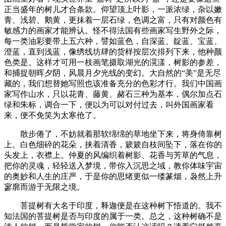
正当盛年的树儿才合条款。仰望顶上叶影，一派浓绿，杂以嫩
青、浅碧、鹅黄，更抹着一层石绿，色调之富，只有对颜色有
敏感力的画家才能辨认。怪不得法国有些画家写生野外之际，
每一类油彩要带上五六种，譬如蓝色，自深蓝、靛蓝、宝蓝、
澄蓝，直到浅蓝，像绣线坊肆的货样按层次排列下来，他种颜
色类是。这样才可用一枝画笔摄取湖光的滉漾，树影的参差，
和捕捉朝晖夕阴，风晨月夕光线的变幻。大自然的“美”是无尽
藏的，我们想替她写照也该准备充分的色彩才行。我们中国画
家写作山水，只以花青、藤黄、赭石三种为基本，偶尔加点石
绿和朱标，调合一下，便以为可以对付过去，叫外国画家看
来，便不免笑为太寒伧了。
散步倦了，不妨就着那软绵绵的草地坐下来，将身倚靠树
上。白色细碎的花朵，挟着清香，簌簌自枝间坠下，落在你的
头发上，衣襟上。仲夏的风编织着树影、花香与芳草的气息，
把你的灵魂，轻轻送入梦境，带你入沉思之域，教你体味宇宙
的奥妙和人生的庄严，于是你的思绪更似一缕篆烟，袅然上升
寥廓而游于无限之境。
菩提树有大名于印度，释迦便是在这种树下悟道的。我不
知法国的菩提树是否与印度的属于一类。总之，这种树确不是