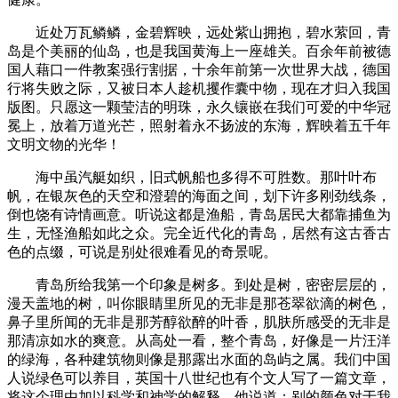
近处万瓦鳞鳞，金碧辉映，远处紫山拥抱，碧水萦回，青
岛是个美丽的仙岛，也是我国黄海上一座雄关。百余年前被德
国人藉口一件教案强行割据，十余年前第一次世界大战，德国
行将失败之际，又被日本人趁机攫作囊中物，现在才归入我国
版图。只愿这一颗莹洁的明珠，永久镶嵌在我们可爱的中华冠
冕上，放着万道光芒，照射着永不扬波的东海，辉映着五千年
文明文物的光华！
海中虽汽艇如织，旧式帆船也多得不可胜数。那叶叶布
帆，在银灰色的天空和澄碧的海面之间，划下许多刚劲线条，
倒也饶有诗情画意。听说这都是渔船，青岛居民大都靠捕鱼为
生，无怪渔船如此之众。完全近代化的青岛，居然有这古香古
色的点缀，可说是别处很难看见的奇景呢。
青岛所给我第一个印象是树多。到处是树，密密层层的，
漫天盖地的树，叫你眼睛里所见的无非是那苍翠欲滴的树色，
鼻子里所闻的无非是那芳醇欲醉的叶香，肌肤所感受的无非是
那清凉如水的爽意。从高处一看，整个青岛，好像是一片汪洋
的绿海，各种建筑物则像是那露出水面的岛屿之属。我们中国
人说绿色可以养目，英国十八世纪也有个文人写了一篇文章，
将这个理由加以科学和神学的解释，他说道：别的颜色对于我