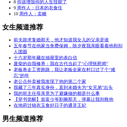
8
你该增加你的人生技能了
9
周作人：日本的衣食住
10
周作人：卖糖
女生频道推荐
前夫跪求复婚那天，他才知道我女儿的父亲是谁
五年春节在他家当免费保姆，除夕夜我亲眼看着他和别
人团圆
十六岁那年藏在抽屉里的表白信
废柴的自我修养：我在古代当起了“心理抚慰师”
老板卷走工资跑路，我让老板全家在村口过了个“难
忘”的年
老公点外卖被我发现了他的第二个家
我藏了三年真实身份，直到未婚夫为“女兄弟”出头
我的班主任母亲竟为了避嫌做的都是什么事
【穿书觉醒】首富少爷割腕那天，弹幕让我别救他
在地府过锦衣玉食好日子的通灵王妃
男生频道推荐