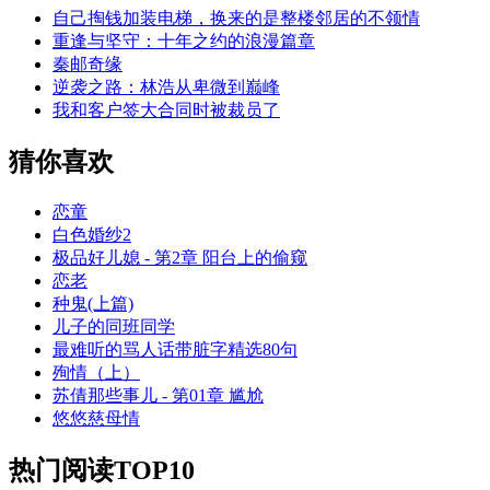
自己掏钱加装电梯，换来的是整楼邻居的不领情
重逢与坚守：十年之约的浪漫篇章
秦邮奇缘
逆袭之路：林浩从卑微到巅峰
我和客户签大合同时被裁员了
猜你喜欢
恋童
白色婚纱2
极品好儿媳 - 第2章 阳台上的偷窥
恋老
种鬼(上篇)
儿子的同班同学
最难听的骂人话带脏字精选80句
殉情（上）
苏倩那些事儿 - 第01章 尴尬
悠悠慈母情
热门阅读TOP10