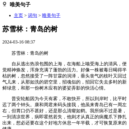
唯美句子
主页
>
词句
>
唯美句子
苏雪林：青岛的树
2024-03-16 08:37
苏雪林：青岛的树
自从逃出热浪包围的上海，在海船上噏受海上的清风，便
觉精神焕发，浑身充满了蓬勃的活力。好像一株被毒日暍得半
枯的树，忽然接受了一阵甘霖的润泽，垂头丧气的枝叶又回过
气儿来，从那如洗的碧空里，招魂似的，招回它失去多时的新
鲜绿意，和那一份树木应有的婆娑弄影的快活心情。
普安轮船因为今天有雾，不敢快开，所以到岸时，比平时
迟了两个钟头。康和周君来码头接我，他虽来青岛已有一周左
右，但胃口仍不甚好，还是那么清癯如鹤。我所病不过是暑，
一到清凉世界，病即霍然若失，他则才从真正的病魔爪下挣扎
出来，想必还要在这个好地方休息一年半载，才可恢复原来的
健康。