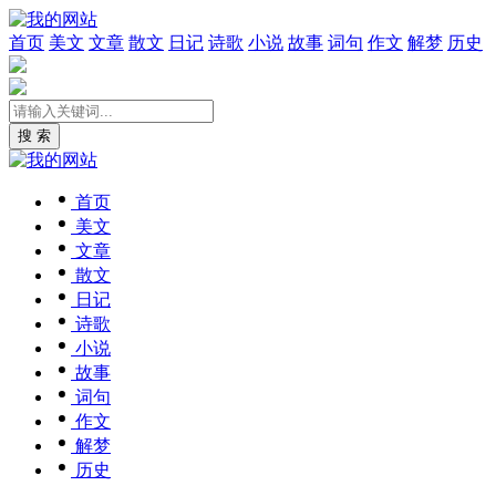
首页
美文
文章
散文
日记
诗歌
小说
故事
词句
作文
解梦
历史
搜 索
首页
美文
文章
散文
日记
诗歌
小说
故事
词句
作文
解梦
历史