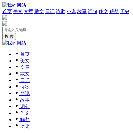
首页
美文
文章
散文
日记
诗歌
小说
故事
词句
作文
解梦
历史
搜 索
首页
美文
文章
散文
日记
诗歌
小说
故事
词句
作文
解梦
历史