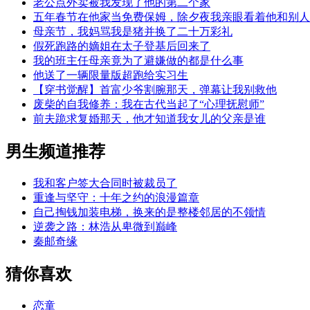
老公点外卖被我发现了他的第二个家
五年春节在他家当免费保姆，除夕夜我亲眼看着他和别人
母亲节，我妈骂我是猪并换了二十万彩礼
假死跑路的嫡姐在太子登基后回来了
我的班主任母亲竟为了避嫌做的都是什么事
他送了一辆限量版超跑给实习生
【穿书觉醒】首富少爷割腕那天，弹幕让我别救他
废柴的自我修养：我在古代当起了“心理抚慰师”
前夫跪求复婚那天，他才知道我女儿的父亲是谁
男生频道推荐
我和客户签大合同时被裁员了
重逢与坚守：十年之约的浪漫篇章
自己掏钱加装电梯，换来的是整楼邻居的不领情
逆袭之路：林浩从卑微到巅峰
秦邮奇缘
猜你喜欢
恋童