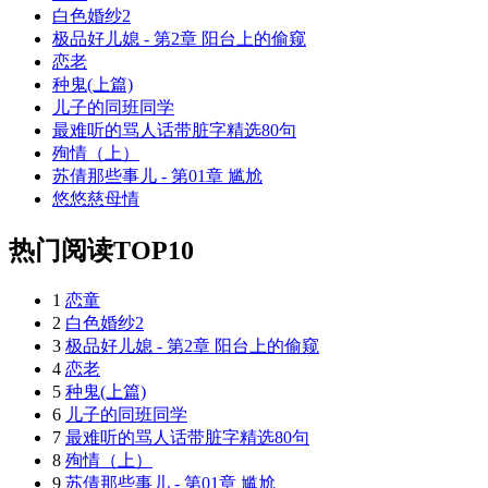
白色婚纱2
极品好儿媳 - 第2章 阳台上的偷窥
恋老
种鬼(上篇)
儿子的同班同学
最难听的骂人话带脏字精选80句
殉情（上）
苏倩那些事儿 - 第01章 尴尬
悠悠慈母情
热门阅读TOP10
1
恋童
2
白色婚纱2
3
极品好儿媳 - 第2章 阳台上的偷窥
4
恋老
5
种鬼(上篇)
6
儿子的同班同学
7
最难听的骂人话带脏字精选80句
8
殉情（上）
9
苏倩那些事儿 - 第01章 尴尬