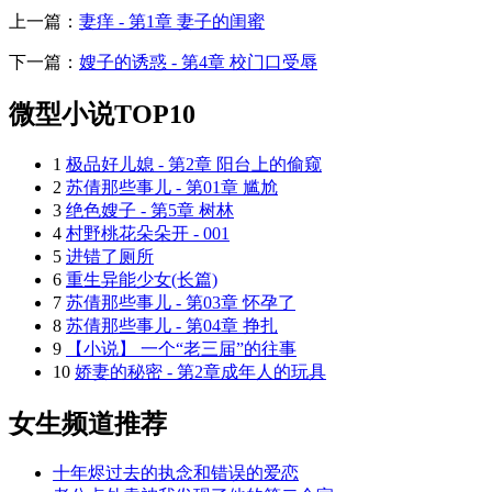
上一篇：
妻痒 - 第1章 妻子的闺蜜
下一篇：
嫂子的诱惑 - 第4章 校门口受辱
微型小说TOP10
1
极品好儿媳 - 第2章 阳台上的偷窥
2
苏倩那些事儿 - 第01章 尴尬
3
绝色嫂子 - 第5章 树林
4
村野桃花朵朵开 - 001
5
进错了厕所
6
重生异能少女(长篇)
7
苏倩那些事儿 - 第03章 怀孕了
8
苏倩那些事儿 - 第04章 挣扎
9
【小说】 一个“老三届”的往事
10
娇妻的秘密 - 第2章成年人的玩具
女生频道推荐
十年烬过去的执念和错误的爱恋