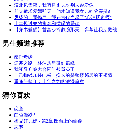
漠北风雪夜，我听见丈夫对别人说爱你
前夫跪求复婚那天，他才知道我女儿的父亲是谁
废柴的自我修养：我在古代当起了“心理抚慰师”
十年烬过去的执念和错误的爱恋
【穿书觉醒】首富少爷割腕那天，弹幕让我别救他
男生频道推荐
秦邮奇缘
逆袭之路：林浩从卑微到巅峰
我和客户签大合同时被裁员了
自己掏钱加装电梯，换来的是整楼邻居的不领情
重逢与坚守：十年之约的浪漫篇章
猜你喜欢
恋童
白色婚纱2
极品好儿媳 - 第2章 阳台上的偷窥
恋老