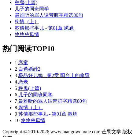
种鬼(上篇)
儿子的同班同学
最难听的骂人话带脏字精选80句
殉情（上）
苏倩那些事儿 - 第01章 尴尬
悠悠慈母情
热门阅读TOP10
1
恋童
2
白色婚纱2
3
极品好儿媳 - 第2章 阳台上的偷窥
4
恋老
5
种鬼(上篇)
6
儿子的同班同学
7
最难听的骂人话带脏字精选80句
8
殉情（上）
9
苏倩那些事儿 - 第01章 尴尬
10
悠悠慈母情
Copyright © 2019-2026 www.mangowenxue.com 芒果文学 版权