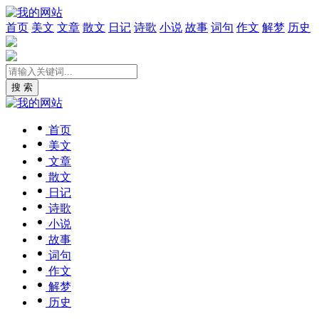
首页
美文
文章
散文
日记
诗歌
小说
故事
词句
作文
解梦
历史
搜 索
首页
美文
文章
散文
日记
诗歌
小说
故事
词句
作文
解梦
历史