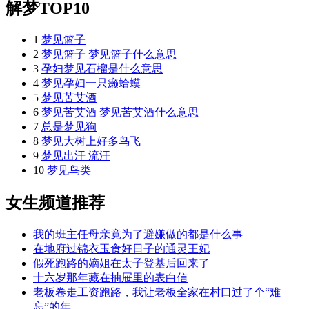
解梦TOP10
1
梦见篮子
2
梦见篮子 梦见篮子什么意思
3
孕妇梦见石榴是什么意思
4
梦见孕妇一只癞蛤蟆
5
梦见苦艾酒
6
梦见苦艾酒 梦见苦艾酒什么意思
7
总是梦见狗
8
梦见大树上好多鸟飞
9
梦见出汗 流汗
10
梦见鸟类
女生频道推荐
我的班主任母亲竟为了避嫌做的都是什么事
在地府过锦衣玉食好日子的通灵王妃
假死跑路的嫡姐在太子登基后回来了
十六岁那年藏在抽屉里的表白信
老板卷走工资跑路，我让老板全家在村口过了个“难
忘”的年