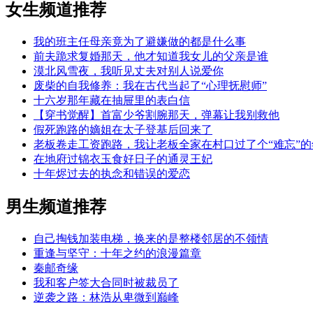
女生频道推荐
我的班主任母亲竟为了避嫌做的都是什么事
前夫跪求复婚那天，他才知道我女儿的父亲是谁
漠北风雪夜，我听见丈夫对别人说爱你
废柴的自我修养：我在古代当起了“心理抚慰师”
十六岁那年藏在抽屉里的表白信
【穿书觉醒】首富少爷割腕那天，弹幕让我别救他
假死跑路的嫡姐在太子登基后回来了
老板卷走工资跑路，我让老板全家在村口过了个“难忘”的
在地府过锦衣玉食好日子的通灵王妃
十年烬过去的执念和错误的爱恋
男生频道推荐
自己掏钱加装电梯，换来的是整楼邻居的不领情
重逢与坚守：十年之约的浪漫篇章
秦邮奇缘
我和客户签大合同时被裁员了
逆袭之路：林浩从卑微到巅峰