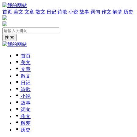
首页
美文
文章
散文
日记
诗歌
小说
故事
词句
作文
解梦
历史
搜 索
首页
美文
文章
散文
日记
诗歌
小说
故事
词句
作文
解梦
历史