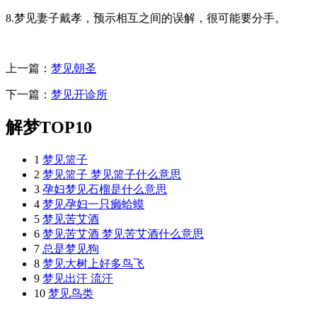
8.梦见妻子戴孝，预示相互之间的误解，很可能要分手。
上一篇：
梦见朝圣
下一篇：
梦见开诊所
解梦TOP10
1
梦见篮子
2
梦见篮子 梦见篮子什么意思
3
孕妇梦见石榴是什么意思
4
梦见孕妇一只癞蛤蟆
5
梦见苦艾酒
6
梦见苦艾酒 梦见苦艾酒什么意思
7
总是梦见狗
8
梦见大树上好多鸟飞
9
梦见出汗 流汗
10
梦见鸟类