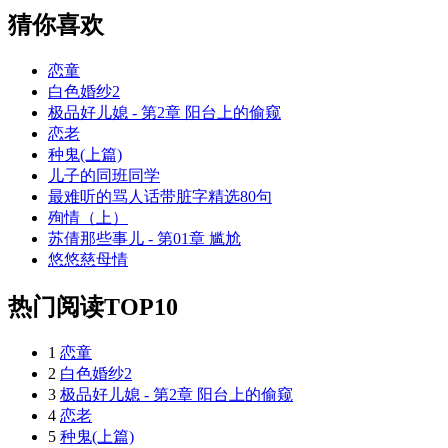
猜你喜欢
恋童
白色婚纱2
极品好儿媳 - 第2章 阳台上的偷窥
恋老
种鬼(上篇)
儿子的同班同学
最难听的骂人话带脏字精选80句
殉情（上）
苏倩那些事儿 - 第01章 尴尬
悠悠慈母情
热门阅读TOP10
1
恋童
2
白色婚纱2
3
极品好儿媳 - 第2章 阳台上的偷窥
4
恋老
5
种鬼(上篇)