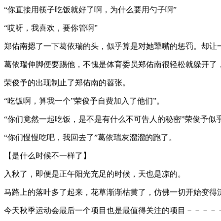
“你直接用筷子吃饭就好了啊，为什么要用勺子啊”
“哎呀，我喜欢，要你管啊”
郑佑南摁了一下葛依瑞的头，似乎算是对她犟嘴的惩罚。却让
葛依瑞伸脚便要踢他，不愧是体育委员郑佑南很轻松就躲开了，
荣俊予的出现制止了郑佑南的嚣张。
“吃饭啊，算我一个”荣俊予自费加入了他们”。
“你们竟然一起吃饭，是不是有什么不可告人的秘密”荣俊予
“你们慢慢吃吧，我回去了”葛依瑞灰溜溜的跑了。
【是什么时候不一样了】
入秋了，即便是正午阳光充足的时候，天也是凉的。
马路上的落叶多了起来，花草渐渐枯黄了，仿佛一切开始变得
今天秋季运动会最后一个项目也是最值得关注的项目－－－－