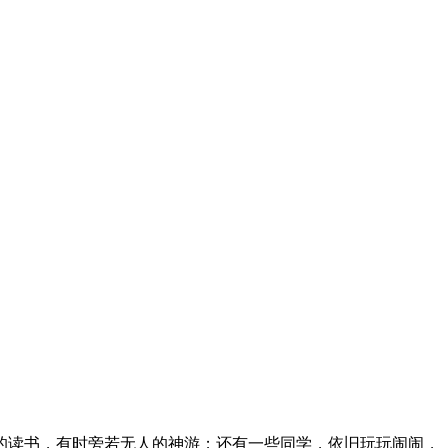
的读书，有时旁若无人的神游；还有一些同学，依旧玩玩闹闹，