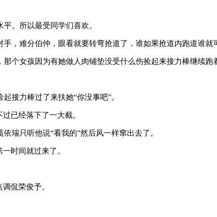
水平。所以最受同学们喜欢。
对手，难分伯仲，眼看就要转弯抢道了，谁如果抢道内跑道谁就
，那个女孩因为有她做人肉铺垫没受什么伤捡起来接力棒继续跑
起接力棒过了来扶她“你没事吧”。
不过已经落下了一大截。
依瑞只听他说“看我的”然后风一样窜出去了。
第一时间就过来了。
点调侃荣俊予。