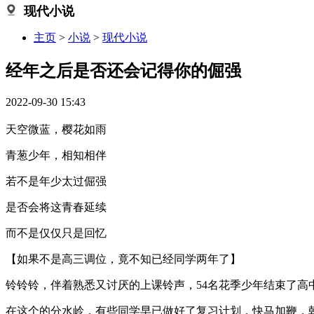
现代小说
主页
>
小说
>
现代小说
经年之后是否还会记得你的倔强
2022-09-30 15:43
天空微蓝，樱花如雨
青葱少年，相知相伴
若不是年少太过倔强
是否会将这青春延续
而不是仅仅只是回忆
【如果不是高三调位，竟不知已经同学两年了】
铃铃铃，伴着熟悉又讨厌的上课铃声，54名花季少年结束了高
在这个的分水岭，有些同学早已做好了复习计划，快马加鞭，