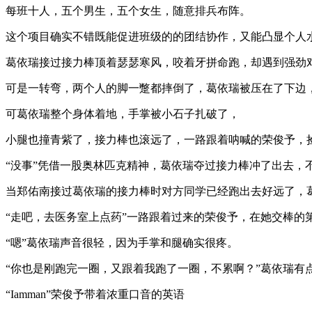
每班十人，五个男生，五个女生，随意排兵布阵。
这个项目确实不错既能促进班级的的团结协作，又能凸显个人
葛依瑞接过接力棒顶着瑟瑟寒风，咬着牙拼命跑，却遇到强劲
可是一转弯，两个人的脚一蹩都摔倒了，葛依瑞被压在了下边
可葛依瑞整个身体着地，手掌被小石子扎破了，
小腿也撞青紫了，接力棒也滚远了，一路跟着呐喊的荣俊予，捡
“没事”凭借一股奥林匹克精神，葛依瑞夺过接力棒冲了出去，
当郑佑南接过葛依瑞的接力棒时对方同学已经跑出去好远了，葛
“走吧，去医务室上点药”一路跟着过来的荣俊予，在她交棒的
“嗯”葛依瑞声音很轻，因为手掌和腿确实很疼。
“你也是刚跑完一圈，又跟着我跑了一圈，不累啊？”葛依瑞有
“Iamman”荣俊予带着浓重口音的英语