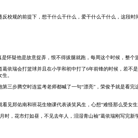
违反校规的前提下，想干什么干什么，爱干什么干什么，这段时
瑞真是怀疑他是故意捉弄，恨不得拔腿就跑，每周这个时候，整个
道葛依瑞会打篮球并且在小学和初中打了6年前锋的时候，若不
女生。
她第三步腾空时连监考老师都喊了一句“漂亮”，荣俊予就是看完
就看见郑佑南和班花生物课代表谈笑风生，心想“难怪那么受女生
月时，花市灯如昼，不见去年人，泪湿青山袖”葛依瑞刚写完新学