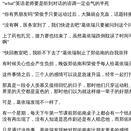
“what”英语老师要是听到对话的语调一定会气的半死
“你有男朋友吗”荣俊予只要运动过后，大脑就会充血，话题转
“没有啊，医务室到了，我们快进去吧”葛依瑞只要被问到这个
上了药包扎完，接力赛也结束了，虽然葛依瑞跌倒耽误了时间
啊”
“快回教室吧，我听不下去了”葛依瑞制止了郑佑南的自我崇拜
有时候关心也会产生负担，晚饭郑佑南和荣俊予每人给葛依瑞
这件事情之后，三个人的感情可以说是急速升温，经常一起打
那真是一段令人羡慕又值得回忆的日子，那时他们只穿运动鞋
界里的天空都是蓝色的，那时他们以为就这样做一辈子的好朋
可是，葛依瑞发现不一样了。
有一个星期，每天下午第一节课前郑佑南桌子上都会有一个纸
没有再出现了，没有人知道是恶作剧还是有人暗恋他，而郑佑
只是通过这件事，葛依瑞发现她对郑佑南有比朋友更多的感情