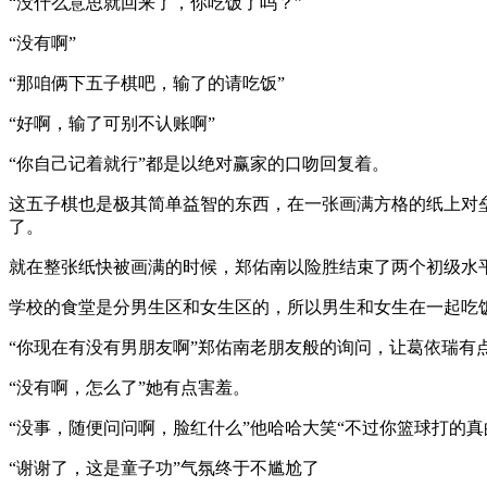
“没什么意思就回来了，你吃饭了吗？”
“没有啊”
“那咱俩下五子棋吧，输了的请吃饭”
“好啊，输了可别不认账啊”
“你自己记着就行”都是以绝对赢家的口吻回复着。
这五子棋也是极其简单益智的东西，在一张画满方格的纸上对
了。
就在整张纸快被画满的时候，郑佑南以险胜结束了两个初级水
学校的食堂是分男生区和女生区的，所以男生和女生在一起吃
“你现在有没有男朋友啊”郑佑南老朋友般的询问，让葛依瑞有
“没有啊，怎么了”她有点害羞。
“没事，随便问问啊，脸红什么”他哈哈大笑“不过你篮球打的真
“谢谢了，这是童子功”气氛终于不尴尬了