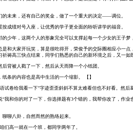
们的未来，还有自己的奖金，做了一个重大的决定——调位。
置按成绩对号入座，让优秀的学子更全面的聆听讲学的福音。
郁的少年，这两个人的形象完全可以支撑起每一个少女的王子梦
总是和大家开玩笑，算是很吃得开，荣俊予的交际圈相应小一点
习祈祷高三快点结束，同学们熟悉的自己的新环境之后，又一如
然后背被人戳了一下，然后从天而降一个小纸团。
，纸条的内容也是高中生活的一个缩影。 【】
英语试卷给我看一下”字迹歪歪斜斜不算太难看但也不好看。然后
“我和你的对了一下，你选择题有3个错的，我帮你改了，作业
、聊聊八卦，自然而然的熟络起来。
“咱们高一就在一个班，都同学两年了。