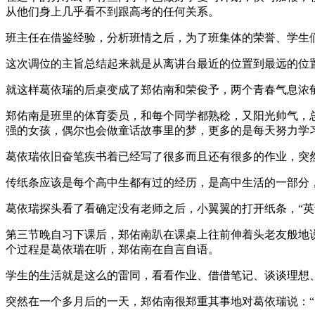
从他们身上几乎看不到跟高考的任何关系。
班主任在借鉴经验，分析班情之后，为了班集体的荣誉、学生
这次调位的主旨总结起来就是从离讲台最近的位置到最远的位
就这样葛依瑞的后桌变成了郑佑南和荣俊予，两个青春气息浓
郑佑南是班里的体育委员，和每个同学都熟稔，又阳光帅气，
强的女孩，偶尔也会做童话故事里的梦，更多的是每天努力学
葛依瑞依旧奋笔疾书着已经写了很多而且还有很多的作业，突
传纸条应该是每个高中生都有过的经历，是高中生活的一部分
葛依瑞探头看了看确定没有老师之后，小翼翼的打开纸条，“
第三节晚自习下课后，郑佑南趴在课桌上往前伸着头老友般地说
个过程是葛依瑞在听，郑佑南在自言自语。
学生的生活就是这么的雷同，看看作业、借借笔记、谈谈理想
突然在一个多月后的一天，郑佑南很郑重其事地对葛依瑞说：