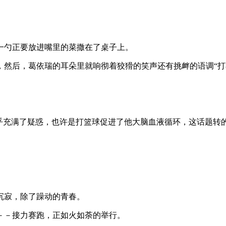
一勺正要放进嘴里的菜撒在了桌子上。
然后，葛依瑞的耳朵里就响彻着狡猾的笑声还有挑衅的语调“打
似乎充满了疑惑，也许是打篮球促进了他大脑血液循环，这话题转
沉寂，除了躁动的青春。
－－接力赛跑，正如火如荼的举行。