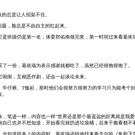
换的总是让人招架不住。
问题，脸总是不由自主的红起来。
可是班级仍是第一名，体委郑佑南领完奖，第一时间过来看葛依
买了一份，葛依瑞为表示感谢就都吃了，虽然已经很饱很饱了。
打闹闹，互相恶作剧，还会一起谈论未来。
、牛仔裤、T恤衫，那时他们会很努力很努力的学习只为能考个
友。
条，笔迹一样，内容也一样“世界还是那个最遥远的距离就是我爱
南自己也并不想知道，开始看完就扔进垃圾桶，后来干脆看都不
，当知道纸条上的内容时，葛依瑞还特地找来泰戈尔的《鱼和飞