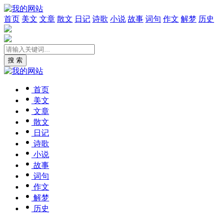
首页
美文
文章
散文
日记
诗歌
小说
故事
词句
作文
解梦
历史
搜 索
首页
美文
文章
散文
日记
诗歌
小说
故事
词句
作文
解梦
历史