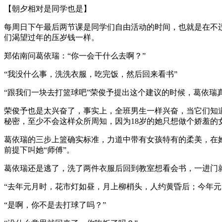
【朝夕相对是同学也是】
每周日下午最后两节课是同学们自由活动的时间，也就是在不
们渴望过年的压岁钱一样。
郑佑南问葛依瑞：“你一会干什么去啊？”
“我没什么事，洗洗衣服，吃完饭，然后回来看书”
“跟我们一块去打篮球吧”荣俊予提出这个建议的时候，葛依
荣俊予也是太兴奋了，事实上，全班男生一样兴奋，当它们知
秘密，至少不会这样众所周知，因为18岁的她只想做个娇羞的
葛依瑞的三步上篮确实标准，力道中带有女孩特有的柔美，在
前提下叫她“师傅”。
葛依瑞还是逃了，洗了两件衣服后回到教室想看会书，一进门
“去年元月时，花市灯如昼，月上柳梢头，人约黄昏后；今年元
“是啊，你不是去打球了吗？”