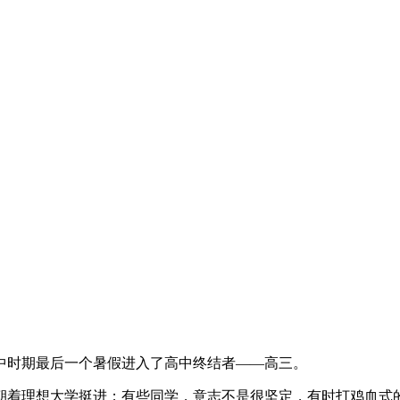
中时期最后一个暑假进入了高中终结者——高三。
朝着理想大学挺进；有些同学，意志不是很坚定，有时打鸡血式