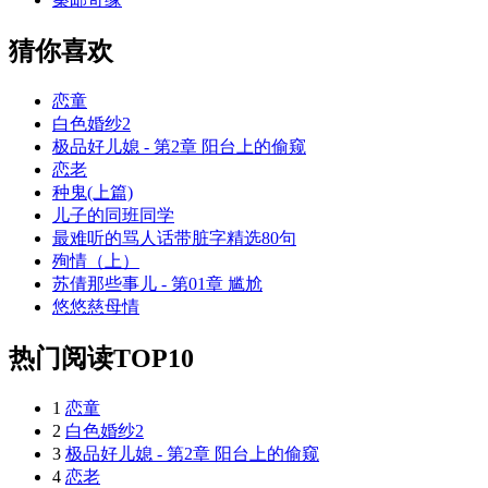
猜你喜欢
恋童
白色婚纱2
极品好儿媳 - 第2章 阳台上的偷窥
恋老
种鬼(上篇)
儿子的同班同学
最难听的骂人话带脏字精选80句
殉情（上）
苏倩那些事儿 - 第01章 尴尬
悠悠慈母情
热门阅读TOP10
1
恋童
2
白色婚纱2
3
极品好儿媳 - 第2章 阳台上的偷窥
4
恋老