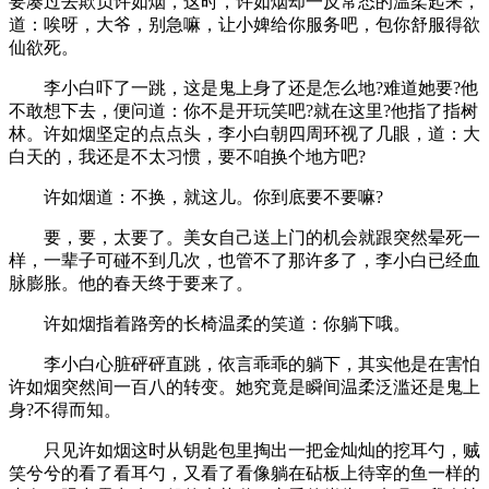
要凑过去欺负许如烟，这时，许如烟却一反常态的温柔起来，
道：唉呀，大爷，别急嘛，让小婢给你服务吧，包你舒服得欲
仙欲死。
李小白吓了一跳，这是鬼上身了还是怎么地?难道她要?他
不敢想下去，便问道：你不是开玩笑吧?就在这里?他指了指树
林。许如烟坚定的点点头，李小白朝四周环视了几眼，道：大
白天的，我还是不太习惯，要不咱换个地方吧?
许如烟道：不换，就这儿。你到底要不要嘛?
要，要，太要了。美女自己送上门的机会就跟突然晕死一
样，一辈子可碰不到几次，也管不了那许多了，李小白已经血
脉膨胀。他的春天终于要来了。
许如烟指着路旁的长椅温柔的笑道：你躺下哦。
李小白心脏砰砰直跳，依言乖乖的躺下，其实他是在害怕
许如烟突然间一百八的转变。她究竟是瞬间温柔泛滥还是鬼上
身?不得而知。
只见许如烟这时从钥匙包里掏出一把金灿灿的挖耳勺，贼
笑兮兮的看了看耳勺，又看了看像躺在砧板上待宰的鱼一样的