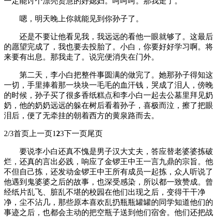
一定能讨个漂亮贤慧的好媳妇。呵呵呵。那我走了。
嗯，明天晚上你就能见到你孙子了。
还是不要让他看见我，我远远的看他一眼就够了。这最后
的愿望完成了，我也要去投胎了。小白，你要好好学习啊。将
来要有出息。那我走了。说完便消失在门外。
第二天，李小白把整件事圆满的做完了。她那孙子得知这
一切，手里捧着那一块块一毛毛的血汗钱，哭成了泪人，傍晚
的时候，孙子买了很多香纸糕点和李小白一起去公墓里拜见奶
奶，他的奶奶远远的躲在树后看着孙子，喜极而泣，擦了把眼
泪后，便了无牵挂的朝着西方的黄泉路而去。
2/3首页上一页1
2
3下一页尾页
要说李小白还真不愧是男子汉大丈夫，答应替老婆婆拣破
烂，还真的言出必践，响应了金锣王中王一言九鼎的宗旨。他
不但自己拣，还发动金锣王中王所有成员一起拣，众人听说了
他遇到鬼婆婆之后的故事，也深受感染，所以都一致赞成。曾
经纸片乱飞、脏乱不堪的校园在他们出现之后，变得干干净
净，尘不沾几，那些原本喜欢乱扔瓶瓶罐罐的同学知道他们的
事迹之后，也都会主动的把空瓶子送到他们宿舍。他们还把战