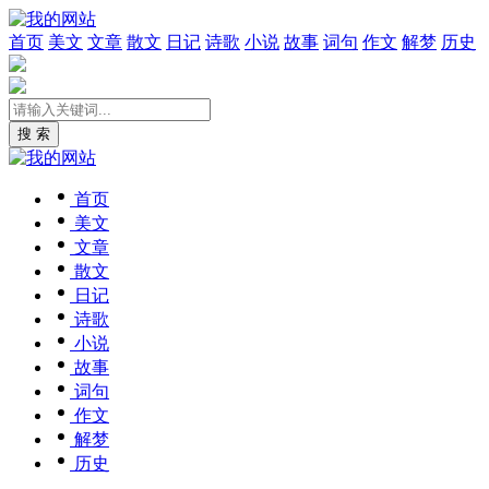
首页
美文
文章
散文
日记
诗歌
小说
故事
词句
作文
解梦
历史
搜 索
首页
美文
文章
散文
日记
诗歌
小说
故事
词句
作文
解梦
历史