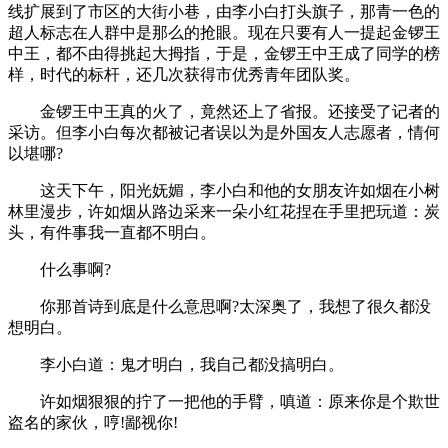
线扩展到了市区的大街小巷，由李小白打头旗子，那青一色的
超人标志在人群中是那么的抢眼。现在只要有人一提起金锣王
中王，都不由得挑起大拇指，于是，金锣王中王成了同学的榜
样，时代的标杆，还几次获得市优秀青年团队奖。
金锣王中王真的火了，竟然还上了省报。还接受了记者的
采访。但李小白每次都被记者误以为是外国友人志愿者，情何
以堪哪?
这天下午，阳光妩媚，李小白和他的女朋友许如烟在小树
林里漫步，许如烟从路边采来一朵小红花捏在手里把玩道：炭
头，有件事我一直都不明白。
什么事啊?
你那首诗到底是什么意思啊?太深奥了，我想了很久都没
想明白。
李小白道：鬼才明白，我自己都没搞明白。
许如烟狠狠的拧了一把他的手臂，嗔道：原来你是个欺世
盗名的家伙，哼!鄙视你!