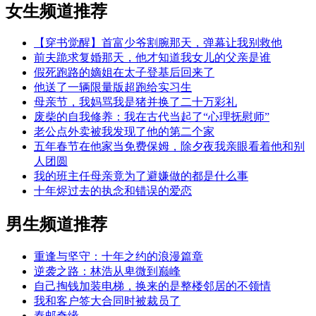
女生频道推荐
【穿书觉醒】首富少爷割腕那天，弹幕让我别救他
前夫跪求复婚那天，他才知道我女儿的父亲是谁
假死跑路的嫡姐在太子登基后回来了
他送了一辆限量版超跑给实习生
母亲节，我妈骂我是猪并换了二十万彩礼
废柴的自我修养：我在古代当起了“心理抚慰师”
老公点外卖被我发现了他的第二个家
五年春节在他家当免费保姆，除夕夜我亲眼看着他和别
人团圆
我的班主任母亲竟为了避嫌做的都是什么事
十年烬过去的执念和错误的爱恋
男生频道推荐
重逢与坚守：十年之约的浪漫篇章
逆袭之路：林浩从卑微到巅峰
自己掏钱加装电梯，换来的是整楼邻居的不领情
我和客户签大合同时被裁员了
秦邮奇缘