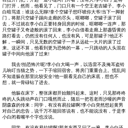
门打开，然而，他看见了，门口只有一个空王老吉罐子。李小
白暗骂道：谁这么无聊?拿个空罐子想吓唬你大爷!当下一脚射
门，将那只空罐子踢向走廊的尽头，哐啷啷，空罐子滚了回
去，不过就在李小白正要转身回房的时候，哐啷啷一连声，那
只空罐子又奇迹般的滚了回来，李小白借着走廊上那盏昏黄的
路灯看去，仍然没有任何人，也没有风，可是那罐子?他正不
解，一瞬间，只见无数的空罐子一齐从远处一大片的滚了过
来。这还不算，他看到更为恐怖的一幕，一只跳动的人头混在
罐子中间向他滚了过来!
我去!拍恐怖片呢?李小白大喝一声，以迅雷不及掩耳盗铃
儿响叮当猫之势，一下子缩回宿舍。将房门重重合上。慌乱间
不知道躲在那里比较安全?他一眼看见自己的床底，想也不
想，就一骨碌钻了进去。
他躲在床下，整张床都开始颤抖起来。这时，只见那咚咚
咚的人头跳动声在门口嘎然而止，随后一把苍老而沙哑的声音
阴森森的传来：同学，有没有易拉罐啊?李小白突然想起黄男
对自己的忠告，说千万不能回答说有，也不能说没有，于是李
小白闭着嘴半个字也没说。
同学，有没有易拉罐啊?那老东西又问了一遍，李小白还