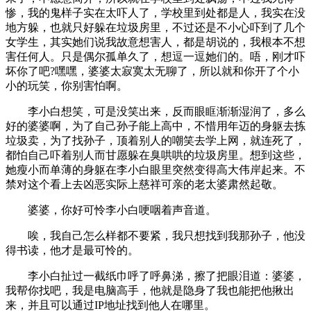
惨，我的鬼样子实在太吓人了，学校里到处都是人，我实在没
地方躲，也就只好躲在垃圾房里，不过还是不小心吓到了几个
女学生，其实她们说我故意想害人，都是胡说的，我根本不想
害任何人。只是偶尔孤单久了，想逗一逗她们的。唔，刚才吓
坏你了吧?嘿嘿，婆婆太寂寞太无聊了，所以就和你开了个小
小的玩笑，你别害怕啊。
李小白想笑，可是没笑出来，反而眼眶渐渐湿润了，多么
好的婆婆啊，为了自己孙子能上高中，不惜用年迈的身躯去拣
垃圾卖，为了找孙子，顶着别人的嘲笑去学上网，就连死了，
都怕自己吓着别人而甘愿躲在臭哄哄的垃圾房里。想到这些，
她瘦小而单薄的身躯在李小白眼里突然变得高大伟岸起来。不
禁对这个看上去凶恶实际上慈祥可亲的老太婆肃然起敬。
婆婆，你好可怜李小白哽咽着声音道。
唉，我自己怎么样都不要紧，我只想找到我那孙子，他没
得书读，他才是最可怜的。
李小白扯过一截纸巾呼了呼鼻涕，擦了把眼泪道：婆婆，
我帮你找吧，我是电脑高手，他就是隐身了我也能把他揪出
来，并且可以通过IP地址找到他人在哪里。