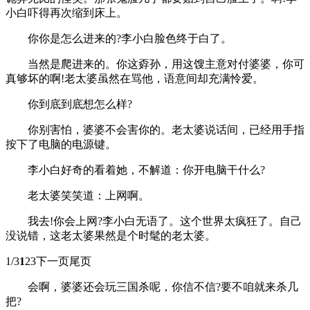
小白吓得再次缩到床上。
你你是怎么进来的?李小白脸色终于白了。
当然是爬进来的。你这孬孙，用这馊主意对付婆婆，你可
真够坏的啊!老太婆虽然在骂他，语意间却充满怜爱。
你到底到底想怎么样?
你别害怕，婆婆不会害你的。老太婆说话间，已经用手指
按下了电脑的电源键。
李小白好奇的看着她，不解道：你开电脑干什么?
老太婆笑笑道：上网啊。
我去!你会上网?李小白无语了。这个世界太疯狂了。自己
没说错，这老太婆果然是个时髦的老太婆。
1/3
1
23下一页尾页
会啊，婆婆还会玩三国杀呢，你信不信?要不咱就来杀几
把?