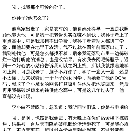
唉，找我那个可怜的孙子。
你孙子?他怎么了?
他离家出走了，家是农村的，他爸妈死得早，一直是我照
顾他养大他，可是我一把老骨头实在赚不到钱，我孙子考上了
重点高中，可是我却掏不出学费，我孙子看着别人都进了学
堂，而他却要在地里干农活，气不过就在四年前离家出走了，
我到处找他，可是怎么都找不着，后来我流落到市里一边拣破
烂一边打听他的消息，也是没结果。有次我去网吧拣瓶子，遇
到一个好心的小姑娘告诉我可以在网上找。所以我就跟着她学
习上网，可是我老了，脑子不好使了，学了一遍又一遍，还是
不太懂，后来我碰到一个孙子的女同学，向她要了他的QQ号
码，就取了个小魔女的网名打算吸引住他先把他骗回来，然后
再用我拣破烂赚来的钱供他念高中，可是这几年过去了，他一
直都没有出现。
李小白不禁叹喟，忽又道：我听同学们说，你是被电脑给
唉，是啊，也该是我倒霉，有天晚上在你们宿舍楼下拣破
烂，结果被一台从天而降的破电脑给活活砸死了，可是我心愿
未了，不愿意离开，所以就在学校里到处飘荡，不过我死得