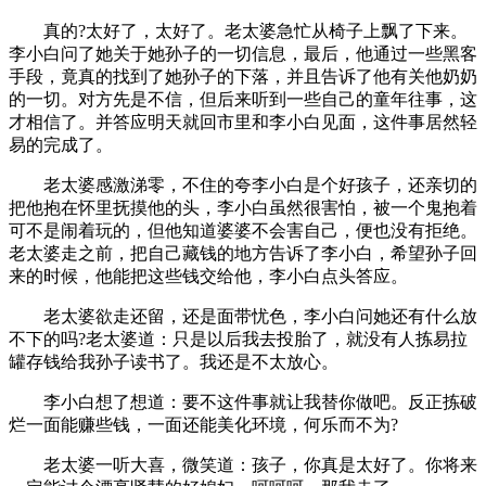
真的?太好了，太好了。老太婆急忙从椅子上飘了下来。
李小白问了她关于她孙子的一切信息，最后，他通过一些黑客
手段，竟真的找到了她孙子的下落，并且告诉了他有关他奶奶
的一切。对方先是不信，但后来听到一些自己的童年往事，这
才相信了。并答应明天就回市里和李小白见面，这件事居然轻
易的完成了。
老太婆感激涕零，不住的夸李小白是个好孩子，还亲切的
把他抱在怀里抚摸他的头，李小白虽然很害怕，被一个鬼抱着
可不是闹着玩的，但他知道婆婆不会害自己，便也没有拒绝。
老太婆走之前，把自己藏钱的地方告诉了李小白，希望孙子回
来的时候，他能把这些钱交给他，李小白点头答应。
老太婆欲走还留，还是面带忧色，李小白问她还有什么放
不下的吗?老太婆道：只是以后我去投胎了，就没有人拣易拉
罐存钱给我孙子读书了。我还是不太放心。
李小白想了想道：要不这件事就让我替你做吧。反正拣破
烂一面能赚些钱，一面还能美化环境，何乐而不为?
老太婆一听大喜，微笑道：孩子，你真是太好了。你将来