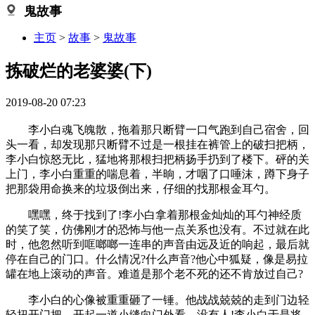
鬼故事
主页
>
故事
>
鬼故事
拣破烂的老婆婆(下)
2019-08-20 07:23
李小白魂飞魄散，拖着那只断臂一口气跑到自己宿舍，回
头一看，却发现那只断臂不过是一根挂在裤管上的破扫把柄，
李小白惊怒无比，猛地将那根扫把柄扬手扔到了楼下。砰的关
上门，李小白重重的喘息着，半晌，才咽了口唾沫，蹲下身子
把那袋用命换来的垃圾倒出来，仔细的找那根金耳勺。
嘿嘿，终于找到了!李小白拿着那根金灿灿的耳勺神经质
的笑了笑，仿佛刚才的恐怖与他一点关系也没有。不过就在此
时，他忽然听到哐啷啷一连串的声音由远及近的响起，最后就
停在自己的门口。什么情况?什么声音?他心中狐疑，像是易拉
罐在地上滚动的声音。难道是那个老不死的还不肯放过自己?
李小白的心像被重重砸了一锤。他战战兢兢的走到门边轻
轻扭开门把，开起一道小缝向门外看，没有人!李小白于是将