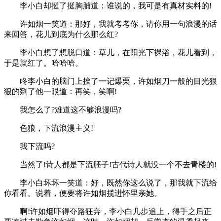
李小白却挺了挺胸脯道：谁说的，我可是有真材实料的!
许如烟一笑道：那好，我就考考你，请你用一句浪漫的话
来回答，花儿到底为什么那么红?
李小白想了想脱口道：草儿，在阳光下裸浴，花儿看到，
于是就红了。哈哈哈。
咚李小白的脑门上挨了一记爆栗，许如烟刀一般的目光狠
狠的剜了他一眼道：再笑，笑啊!
我怎么了?难道这不够浪漫吗?
色狼，下流浪漫主义!
我下流吗?
当然了!诗人都是下流胚子!古代诗人就没一个不去青楼的!
李小白坏坏一笑道：好，既然你这么说了，那我就下流给
你看看。说着，便要将许如烟揽进怀里亲她。
啊!许如烟吓得夺路狂奔，李小白几步追上，得手之后正