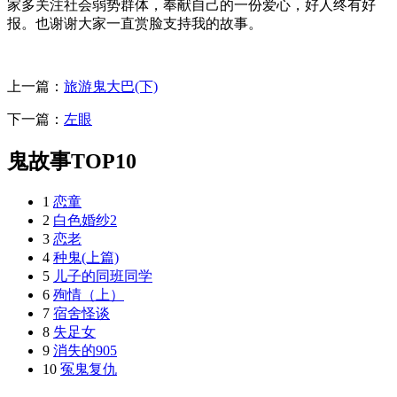
家多关注社会弱势群体，奉献自己的一份爱心，好人终有好
报。也谢谢大家一直赏脸支持我的故事。
上一篇：
旅游鬼大巴(下)
下一篇：
左眼
鬼故事TOP10
1
恋童
2
白色婚纱2
3
恋老
4
种鬼(上篇)
5
儿子的同班同学
6
殉情（上）
7
宿舍怪谈
8
失足女
9
消失的905
10
冤鬼复仇