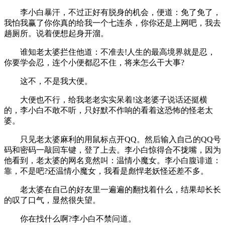
李小白暴汗，不过正好有脱身的机会，便道：免了免了，
我怕我赢了你你真的给我一个七连杀，你你还是上网吧，我去
趟厕所。说着便想起身开溜。
谁知老太婆拦住他道：不准去!人生的最高境界就是忍，
你要学会忍，连个小便都忍不住，将来怎么干大事?
这不，不是我大便。
大便也不行，给我老老实实呆着!这老婆子说话还挺横
的，李小白不敢不听，只好默不作响的看着这恐怖的怪老太
婆。
只见老太婆麻利的用鼠标点开QQ。然后输入自己的QQ号
码和密码一敲回车键，登了上去。李小白惊得合不拢嘴，因为
他看到，老太婆的网名竟然叫：温情小魔女。李小白腹诽道：
靠，不是吧?还温情小魔女，我看是彪悍老妖怪还差不多。
老太婆在自己的好友里一遍遍的翻找着什么，结果却长长
的叹了口气，显然很失望。
你在找什么啊?李小白不禁问道。