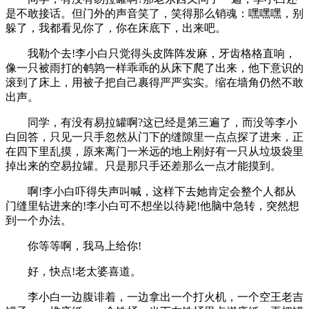
是不敢接话。但门外的声音笑了，笑得那么销魂：嘿嘿嘿，别
躲了，我都看见你了，你在床底下，出来吧。
我勒个去!李小白只觉得头皮阵阵发麻，牙齿格格直响，
像一只被雨打的鹌鹑一样乖乖的从床下爬了出来，他下意识的
滚到了床上，用被子把自己裹得严严实实。缩在墙角仍然不敢
出声。
同学，有没有易拉罐啊?这已经是第三遍了，而没等李小
白回答，只见一只手忽然从门下的缝隙里一点点探了进来，正
在四下里乱摸，原来离门一米远的地上刚好有一只从垃圾袋里
掉出来的空易拉罐。只是那只手还差那么一点才能摸到。
啊!李小白吓得失声叫喊，这样下去她肯定会整个人都从
门缝里钻进来的!李小白可不想坐以待毙!他脑中急转，突然想
到一个办法。
你等等啊，我马上给你!
好，快点!老太婆喜道。
李小白一边腹诽着，一边拿出一个打火机，一个空王老吉