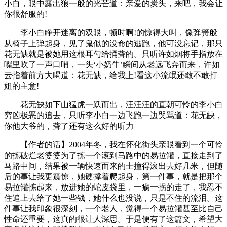
小白，眼中露出狼一般的光芒道：亲爱的炭头，来吧，我会让
你很舒服的!
李小白睁开迷离的双眼，顿时啊!的惊得大叫，像弹簧般
从椅子上弹起身，见了鬼似的没命的逃跑，他可没忘记，那只
花无缺就是被她用这根耳勺给捅聋的。只听许如烟将手指放在
嘴里吹了一声口哨，一头‘小奶牛’瞬间从老远飞奔而来，许如
云指着前方大喝道：花无缺，给我上!看这小流氓还敢不敢打
姐的主意!
花无缺如下山猛虎一跃而出，汪汪汪的直朝可怜的李小白
穷凶极恶的追去，只听李小白一边飞跑一边哭骂道：花无缺，
你他大爷的，聋了还有这么好的听力
【作者的话】2004年冬，我在怀化街头亲眼看到一个可怜
的拣破烂老婆婆为了拣一个滚到马路中的易拉罐，直接走到了
马路中间，结果被一辆快速而来的士撞得滚出去好几米，但随
后的事让我更震惊，她硬撑着爬起身，第一件事，就是把那个
易拉罐拣起来，放进她的蛇皮袋里，一瘸一拐的走了，我忍不
住追上去给了她一些钱，她什么也没说，只是不住的流泪。这
件事让我印象很深刻，一个老人，觉得一个易拉罐甚至比自己
性命还重要，这真的很让人深思。于是便有了这篇文，希望大