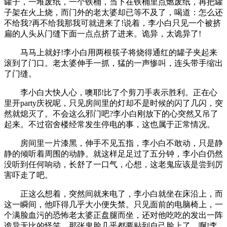
罐子，一堆废纸，一个铁桶，当下在铁桶里点燃废纸，再把罐
子架在火上烧，而门外的老太婆却已等不及了，喝道：怎么还
不给我?再不给我那我可就进来了!说着，李小白只见一个被挤
扁的人头从门缝下面一点点挤了进来。诡异，太诡异了!
马马上就好!李小白用两根筷子将烧得通红的罐子夹起来
滚到了门口。老太婆伸手一抓，猛的一声惨叫，连头带手缩出
了门缝。
李小白大快人心，噢耶!比了个剪刀手表示胜利。正在心
里开party庆祝呢，只见房间里的灯却不是时候的闪了几闪，突
然就熄灭了。不会这么邪门吧?李小白刚放下的心突然又吊了
起来。不过宿舍楼经常发生停电的事，这也属于正常情况。
房间里一片漆黑，伸手不见五指，李小白不敢动，只是静
静的倾听着周围的动静。就这样足足过了五分钟，李小白仍然
没听到任何响动，长舒了一口气，心想，这老鬼应该是尝到厉
害吓走了吧。
正这么想着，突然间就来电了，李小白就坐在床沿上，而
这一瞬间，他吓得几乎大小便失禁。只见面前的电脑椅上，一
个满脸血污的恐怖老太婆正盘腿而坐，还对他吃吃的发出一阵
诡异无比的怪笑。那张鬼脸几乎都要贴到自己脸上了。啊!李