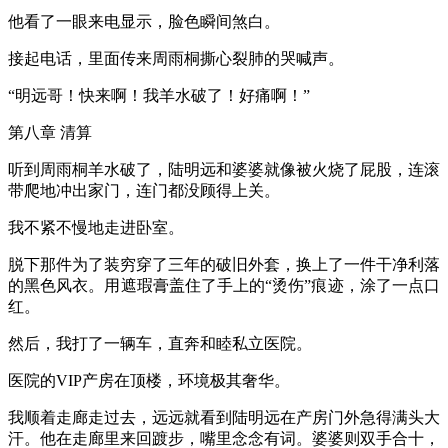
他看了一眼来电显示，脸色瞬间煞白。
接起电话，里面传来周雨桐撕心裂肺的哭喊声。
“明远哥！快来啊！我羊水破了！好痛啊！”
第八章 清算
听到周雨桐羊水破了，陆明远和婆婆就像被火烧了屁股，连滚
带爬地冲出家门，连门都没顾得上关。
我不紧不慢地走进卧室。
脱下那件为了装穷穿了三年的破旧外套，换上了一件干净利落
的黑色风衣。用遮瑕膏盖住了手上的“烫伤”痕迹，涂了一点口
红。
然后，我打了一辆车，直奔和睦私立医院。
医院的VIP产房在顶楼，环境极其奢华。
我顺着走廊走过去，远远就看到陆明远在产房门外急得满头大
汗。他在走廊里来回踱步，嘴里念念有词。婆婆则双手合十，