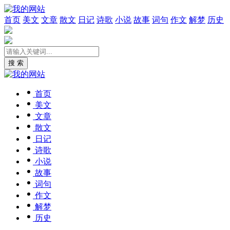
首页
美文
文章
散文
日记
诗歌
小说
故事
词句
作文
解梦
历史
搜 索
首页
美文
文章
散文
日记
诗歌
小说
故事
词句
作文
解梦
历史