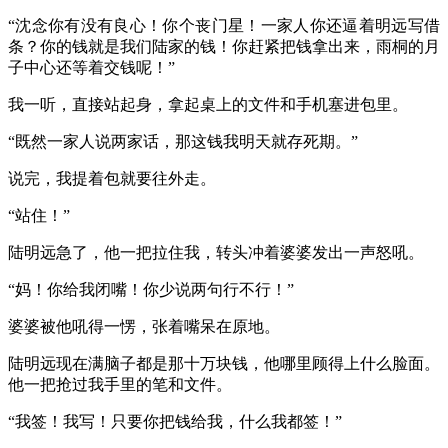
“沈念你有没有良心！你个丧门星！一家人你还逼着明远写借
条？你的钱就是我们陆家的钱！你赶紧把钱拿出来，雨桐的月
子中心还等着交钱呢！”
我一听，直接站起身，拿起桌上的文件和手机塞进包里。
“既然一家人说两家话，那这钱我明天就存死期。”
说完，我提着包就要往外走。
“站住！”
陆明远急了，他一把拉住我，转头冲着婆婆发出一声怒吼。
“妈！你给我闭嘴！你少说两句行不行！”
婆婆被他吼得一愣，张着嘴呆在原地。
陆明远现在满脑子都是那十万块钱，他哪里顾得上什么脸面。
他一把抢过我手里的笔和文件。
“我签！我写！只要你把钱给我，什么我都签！”