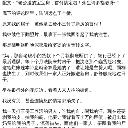
配文：“老公送的宝宝房，首付搞定啦！余生请多指教呀~”
底下的评论区里，陆明远点了个赞。
原来我的房子，被他拿去给小三付了新房的首付！
我继续往下翻照片，最底下一张截图引起了我的注意。
那是陆明远昨晚深夜发给婆婆的语音转文字。
“妈，那套老破小的贷款下个月就彻底断供了。银行已经下了
最后通牒。等下个月法院来封房子，把沈念那个蠢货赶出去。
这笔烂账连本带息就全算是她的了，谁让她是主贷人呢。雨桐
也快生了，到时候我们一家人正好搬进新房，舒舒服服地过日
子。”
坐在银行外的花坛边，看着人来人往的街道。
我没有哭，甚至连愤怒的情绪都消失了。
我一天打三份工养活的男人，吃我的血，喝我的汗。现在还要
剥我的皮，抽我的筋。他要让我背着五十万的巨债，被赶出我
妈留给我的房子，流落街头。而他们一家人，要踩着我的尸