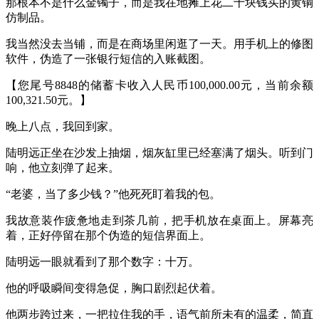
那根本不是什么金镯子，而是我在地摊上花二十块钱买的黄铜
仿制品。
我当然没去当铺，而是在商场里闲逛了一天。用手机上的修图
软件，伪造了一张银行短信的入账截图。
【您尾号8848的储蓄卡收入人民币100,000.00元，当前余额
100,321.50元。】
晚上八点，我回到家。
陆明远正坐在沙发上抽烟，烟灰缸里已经塞满了烟头。听到门
响，他立刻弹了起来。
“老婆，当了多少钱？”他死死盯着我的包。
我故意装作疲惫地走到茶几前，把手机放在桌面上。屏幕亮
着，正好停留在那个伪造的短信界面上。
陆明远一眼就看到了那个数字：十万。
他的呼吸瞬间变得急促，胸口剧烈起伏着。
他两步跨过来，一把拉住我的手，语气前所未有的温柔，简直