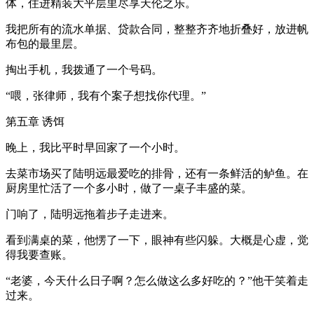
体，住进精装大平层里尽享天伦之乐。
我把所有的流水单据、贷款合同，整整齐齐地折叠好，放进帆
布包的最里层。
掏出手机，我拨通了一个号码。
“喂，张律师，我有个案子想找你代理。”
第五章 诱饵
晚上，我比平时早回家了一个小时。
去菜市场买了陆明远最爱吃的排骨，还有一条鲜活的鲈鱼。在
厨房里忙活了一个多小时，做了一桌子丰盛的菜。
门响了，陆明远拖着步子走进来。
看到满桌的菜，他愣了一下，眼神有些闪躲。大概是心虚，觉
得我要查账。
“老婆，今天什么日子啊？怎么做这么多好吃的？”他干笑着走
过来。