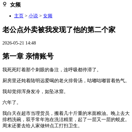
女频
主页
>
小说
>
女频
老公点外卖被我发现了他的第二个家
2026-05-21 14:48
第一章 亲情账号
我死死盯着那个刺眼的备注，连呼吸都停滞了。
厨房里还炖着陆明远爱喝的老火排骨汤，咕嘟咕嘟冒着热气。
我却觉得浑身发冷，如坠冰窟。
六年了。
我白天在超市当理货员，搬着几十斤重的米面粮油。晚上去大
排档洗碗，双手常年泡在洗洁精里，起了一层又一层的蜕皮。
周末还要去给人家做钟点工打扫卫生。