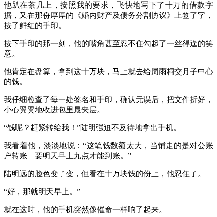
他趴在茶几上，按照我的要求，飞快地写下了十万的借款字
据，又在那份厚厚的《婚内财产及债务分割协议》上签了字，
按了鲜红的手印。
按下手印的那一刻，他的嘴角甚至忍不住勾起了一丝得逞的笑
意。
他肯定在盘算，拿到这十万块，马上就去给周雨桐交月子中心
的钱。
我仔细检查了每一处签名和手印，确认无误后，把文件折好，
小心翼翼地收进包里最夹层。
“钱呢？赶紧转给我！”陆明强迫不及待地拿出手机。
我看着他，淡淡地说：“这笔钱数额太大，当铺走的是对公账
户转账，要明天早上九点才能到账。”
陆明远的脸色变了变，但看在十万块钱的份上，他忍住了。
“好，那就明天早上。”
就在这时，他的手机突然像催命一样响了起来。