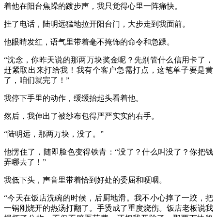
着他在阳台焦躁的踱步声，我只觉得心里一阵痛快。
挂了电话，陆明远猛地拉开阳台门，大步走到我面前。
他眼睛发红，语气里带着毫不掩饰的命令和急躁。
“沈念，你昨天说的那两万块奖金呢？先别管什么信用卡了，
赶紧取出来打给我！我有个客户急需打点，这笔单子要是黄
了，咱们就完了！”
我停下手里的动作，缓缓抬起头看着他。
然后，我伸出了被纱布包得严严实实的右手。
“陆明远，那两万块，没了。”
他愣住了，随即脸色变得铁青：“没了？什么叫没了？你把钱
弄哪去了！”
我低下头，声音里带着恰到好处的委屈和哽咽。
“今天在饭店洗碗的时候，后厨地滑。我不小心摔了一跤，把
一锅刚烧开的热汤打翻了。手烫成了重度烧伤。饭店老板说我