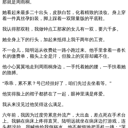
那就是周雨桐。
她看起来最多二十出头，皮肤白皙，化着精致的淡妆。身上穿
着一件真丝孕妇装，脚上踩着一双限量版的平底鞋。
我认得那双鞋，我做钟点工那家的女儿有一双，要六千多。
她全身上下的行头，加起来抵得上我干两年的工资。
不一会儿，陆明远从收费处一路小跑过来。他手里拿着一沓长
长的缴费单，额头上全是汗，但脸上的笑容却藏不住。
他小心翼翼地走到周雨桐身边，一手托着她的腰，一手扶着她
的胳膊。
“乖乖，累不累？号已经挂好了，咱们先过去坐着等。”
他笑得脸上的褶子都挤在了一起，眼神里满是疼爱。
我从来没见过他笑得这么满足。
六年前，我因为过度劳累意外流产，大出血，差点死在手术台
上。我躺在病床上疼得直哭。陆明远就坐在病床边打游戏，连
头都没抬。我喊他给我倒杯水，他不耐烦地把手机一摔：“哭