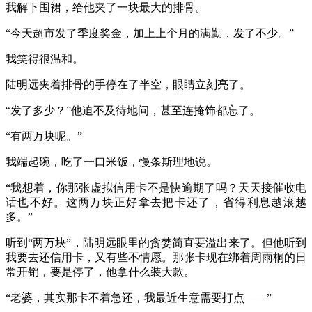
我解下围裙，给他夹了一块最大的排骨。
“今天超市发了季度奖金，加上上个月的满勤，发了不少。”
我笑得很温和。
陆明远夹着排骨的手停在了半空，眼睛立刻亮了。
“发了多少？”他迫不及待地问，甚至连掩饰都忘了。
“有两万块呢。”
我端起碗，吃了一口米饭，慢条斯理地说。
“我想着，你那张虚拟信用卡不是快逾期了吗？天天接催收电
话也不好。这两万块正好拿去把卡还了，省得利息越滚越
多。”
听到“两万块”，陆明远眼里的贪婪简直要溢出来了。但他听到
我要去还信用卡，又有些不情愿。那张卡现在绑着周雨桐的日
常开销，要是停了，他拿什么装大款。
“老婆，其实那卡不着急还，我最近生意需要打点——”