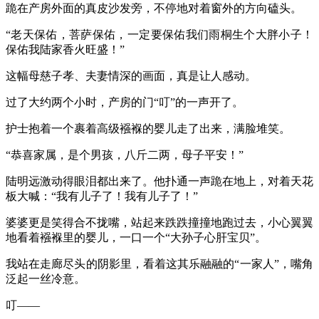
跪在产房外面的真皮沙发旁，不停地对着窗外的方向磕头。
“老天保佑，菩萨保佑，一定要保佑我们雨桐生个大胖小子！
保佑我陆家香火旺盛！”
这幅母慈子孝、夫妻情深的画面，真是让人感动。
过了大约两个小时，产房的门“叮”的一声开了。
护士抱着一个裹着高级襁褓的婴儿走了出来，满脸堆笑。
“恭喜家属，是个男孩，八斤二两，母子平安！”
陆明远激动得眼泪都出来了。他扑通一声跪在地上，对着天花
板大喊：“我有儿子了！我有儿子了！”
婆婆更是笑得合不拢嘴，站起来跌跌撞撞地跑过去，小心翼翼
地看着襁褓里的婴儿，一口一个“大孙子心肝宝贝”。
我站在走廊尽头的阴影里，看着这其乐融融的“一家人”，嘴角
泛起一丝冷意。
叮——