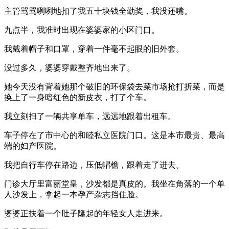
主管骂骂咧咧地扣了我五十块钱全勤奖，我没还嘴。
九点半，我准时出现在婆婆家的小区门口。
我戴着帽子和口罩，穿着一件毫不起眼的旧外套。
没过多久，婆婆穿戴整齐地出来了。
她今天没有背着她那个破旧的环保袋去菜市场抢打折菜，而是
换上了一身暗红色的新皮衣，打了个车。
我立刻扫了一辆共享单车，远远地跟着出租车。
车子停在了市中心的和睦私立医院门口。这是本市最贵、最高
端的妇产医院。
我把自行车停在路边，压低帽檐，跟着走了进去。
门诊大厅里富丽堂皇，沙发都是真皮的。我坐在角落的一个单
人沙发上，拿起一本孕产杂志挡住脸。
婆婆正扶着一个肚子隆起的年轻女人走进来。