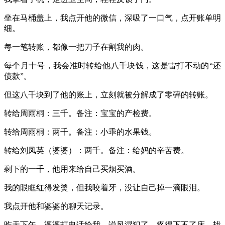
坐在马桶盖上，我点开他的微信，深吸了一口气，点开账单明
细。
每一笔转账，都像一把刀子在割我的肉。
每个月十号，我会准时转给他八千块钱，这是雷打不动的“还
债款”。
但这八千块到了他的账上，立刻就被分解成了零碎的转账。
转给周雨桐：三千。备注：宝宝的产检费。
转给周雨桐：两千。备注：小乖的水果钱。
转给刘凤英（婆婆）：两千。备注：给妈的辛苦费。
剩下的一千，他用来给自己买烟买酒。
我的眼眶红得发烫，但我咬着牙，没让自己掉一滴眼泪。
我点开他和婆婆的聊天记录。
昨天下午，婆婆打电话给我，说风湿犯了，疼得下不了床，找