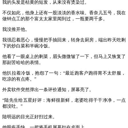
我的头发是枯黄的短发，从来没有烫染过。
不仅如此，他身上还有一股淡淡的香水味。香奈儿五号，我在
做钟点工的那个富太太家里闻到过，一瓶要两千多。
我没推开他。
我强忍着恶心，慢慢把手抽回来，转身去厨房，端出昨天吃剩
下的炒白菜和半碗冷饭。
他看了一眼桌上的剩菜，眉头微微皱了一下，但马上又恢复了
那副苦哈哈的表情。
他扒拉着冷饭，抱怨了一句：“最近跑客户跑得胃不太舒服，
吃凉的有点疼。”
外卖软件突然弹出一条评价通知，屏幕亮了。
“陆先生给五星好评：海鲜很新鲜，老婆吃得干干净净，一点
都没吐。”
陆明远的目光正好扫过来。
他眼疾手快，一把将手机屏幕扣在桌面上。