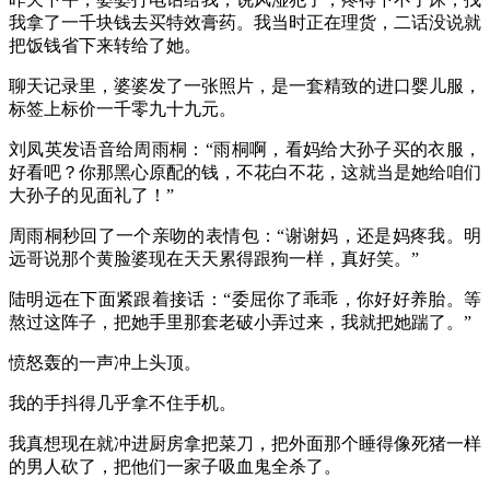
我拿了一千块钱去买特效膏药。我当时正在理货，二话没说就
把饭钱省下来转给了她。
聊天记录里，婆婆发了一张照片，是一套精致的进口婴儿服，
标签上标价一千零九十九元。
刘凤英发语音给周雨桐：“雨桐啊，看妈给大孙子买的衣服，
好看吧？你那黑心原配的钱，不花白不花，这就当是她给咱们
大孙子的见面礼了！”
周雨桐秒回了一个亲吻的表情包：“谢谢妈，还是妈疼我。明
远哥说那个黄脸婆现在天天累得跟狗一样，真好笑。”
陆明远在下面紧跟着接话：“委屈你了乖乖，你好好养胎。等
熬过这阵子，把她手里那套老破小弄过来，我就把她踹了。”
愤怒轰的一声冲上头顶。
我的手抖得几乎拿不住手机。
我真想现在就冲进厨房拿把菜刀，把外面那个睡得像死猪一样
的男人砍了，把他们一家子吸血鬼全杀了。