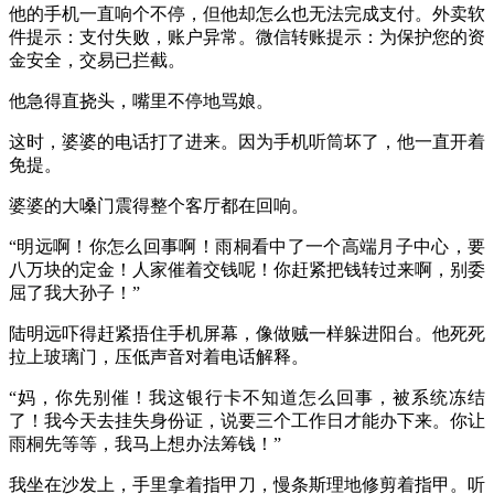
他的手机一直响个不停，但他却怎么也无法完成支付。外卖软
件提示：支付失败，账户异常。微信转账提示：为保护您的资
金安全，交易已拦截。
他急得直挠头，嘴里不停地骂娘。
这时，婆婆的电话打了进来。因为手机听筒坏了，他一直开着
免提。
婆婆的大嗓门震得整个客厅都在回响。
“明远啊！你怎么回事啊！雨桐看中了一个高端月子中心，要
八万块的定金！人家催着交钱呢！你赶紧把钱转过来啊，别委
屈了我大孙子！”
陆明远吓得赶紧捂住手机屏幕，像做贼一样躲进阳台。他死死
拉上玻璃门，压低声音对着电话解释。
“妈，你先别催！我这银行卡不知道怎么回事，被系统冻结
了！我今天去挂失身份证，说要三个工作日才能办下来。你让
雨桐先等等，我马上想办法筹钱！”
我坐在沙发上，手里拿着指甲刀，慢条斯理地修剪着指甲。听