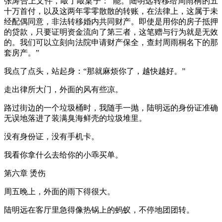
张涛合上文件，敲了敲桌子：“能。陆明远转移给周雨桐的五
十万首付，以及这两年零零散散的转账，在法律上，这属于未
经配偶同意，非法转移婚内共同财产。即使是用你的房子抵押
的贷款，只要证明资金流向了第三者，这笔赠与行为就是无效
的。我们可以立刻向法院申请财产保全，查封周雨桐名下的那
套房产。”
我点了点头，站起身：“那就麻烦你了，越快越好。”
走出律所大门，外面的风有些凉。
路过街边的一个垃圾桶时，我随手一抛，陆明远的身份证准确
无误地落进了装满臭海鲜壳的垃圾堆里。
没有身份证，没有手机卡。
我看你拿什么去给你的小乖买单。
第六章 烫伤
周五晚上，外面的雨下得很大。
陆明远在客厅里急得像热锅上的蚂蚁，不停地团团转。