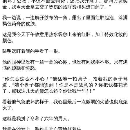
损坏了公物，不仅不赔医药费，还把我开除了。那两万块奖
金，我今天全拿去交了烫伤的治疗费和买进口药了。”
我一边说，一边解开纱布的一角，露出了里面红肿起泡、涂满
褐色药膏的皮肤。
这是我今天下午故意用热水袋敷出来的红肿，加上特效化妆的
颜色。
陆明远盯着我的手看了一眼。
他的眼神里没有一丝一毫的心疼，也没有问我疼不疼。只有满
满的烦躁和愤怒。
“你怎么这么不小心！”他猛地一拍桌子，指着我的鼻子骂
道，“端个盘子都能烫到！你是不是故意的？你把钱都花光
了，那我这几天的债怎么还？你让我***吗！”
看着他气急败坏的样子，我心里最后一点微弱的火苗也彻底熄
灭了。
这就是我拼了命养了六年的男人。
我靠在沙发上，装作非常自责地低着头。