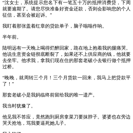
“沈女士，系统提示您名下有一笔五十万的抵押消费贷，下周
就要逾期了。请您尽快准备好资金还款，否则会影响您的个人
征信，甚至会被起诉。”
我盯着那张盖着红章的贷款单子，脑子嗡嗡作响。
半年前。
陆明远有一天晚上喝得烂醉回家，跪在地上抱着我的腿痛哭。
他说生意资金链彻底断裂了，如果还不上供应商的钱，他就要
去坐牢。他求我，拿我们现在住的那套老破小去银行做个抵押
过桥。
“晚晚，就周转三个月！三个月货款一回来，我马上把贷款平
了！”
那套老破小是我妈临终前留给我的唯一遗产。
我当时犹豫了。
他见我不答应，竟然跑到厨房拿菜刀要抹脖子。婆婆也在旁边
哭天抢地，骂我要逼死她儿子。