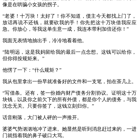
像是在哄骗小女孩的拐子。
“老婆！十万块！太好了！你不知道，债主今天都找上门了，
放话再说不还钱，就要砍我的手！你先把这十万块借我应应
急。你放心，等我这单生意一成，我连本带利加倍还你！”
我面无表情地抽出手，冷冷地看着他。
“陆明远，这是我妈留给我的最后一点念想。这钱可以给你，
但你得按规矩来。”
他愣了一下：“什么规矩？”
我从包里拿出一份早就准备好的文件和一支笔，拍在茶几上。
“写借条。还有，签一份婚内财产债务分割协议。证明这十万
块钱，以及你之前欠下的所有外债，都是你个人的债务，与我
沈念无关。只要你签了，这钱立刻归你。”
话音刚落，大门被人砰的一声推开。
婆婆气势汹汹地冲了进来。她显然是听到消息赶过来的，一进
门就指着我的鼻子破口大骂。