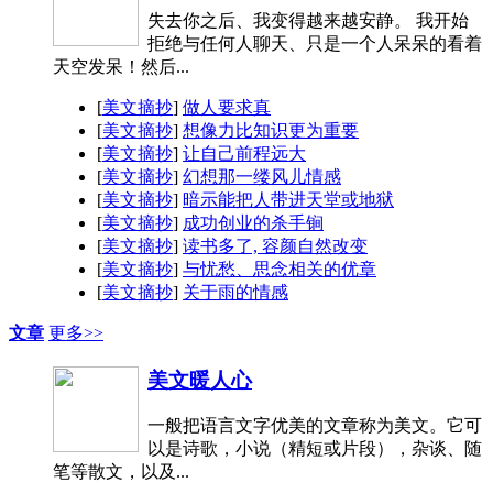
失去你之后、我变得越来越安静。 我开始
拒绝与任何人聊天、只是一个人呆呆的看着
天空发呆！然后...
[
美文摘抄
]
做人要求真
[
美文摘抄
]
想像力比知识更为重要
[
美文摘抄
]
让自己前程远大
[
美文摘抄
]
幻想那一缕风儿情感
[
美文摘抄
]
暗示能把人带进天堂或地狱
[
美文摘抄
]
成功创业的杀手锏
[
美文摘抄
]
读书多了, 容颜自然改变
[
美文摘抄
]
与忧愁、思念相关的优章
[
美文摘抄
]
关于雨的情感
文章
更多>>
美文暖人心
一般把语言文字优美的文章称为美文。它可
以是诗歌，小说（精短或片段），杂谈、随
笔等散文，以及...