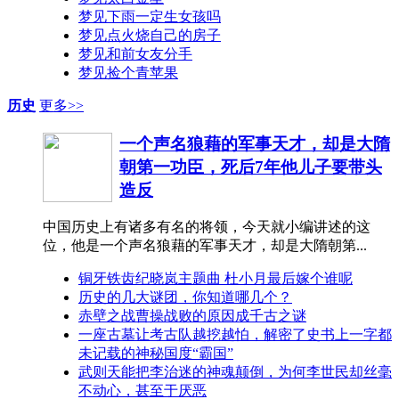
梦见下雨一定生女孩吗
梦见点火烧自己的房子
梦见和前女友分手
梦见捡个青苹果
历史
更多>>
一个声名狼藉的军事天才，却是大隋
朝第一功臣，死后7年他儿子要带头
造反
中国历史上有诸多有名的将领，今天就小编讲述的这
位，他是一个声名狼藉的军事天才，却是大隋朝第...
铜牙铁齿纪晓岚主题曲 杜小月最后嫁个谁呢
历史的几大谜团，你知道哪几个？
赤壁之战曹操战败的原因成千古之谜
一座古墓让考古队越挖越怕，解密了史书上一字都
未记载的神秘国度“霸国”
武则天能把李治迷的神魂颠倒，为何李世民却丝毫
不动心，甚至于厌恶