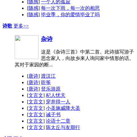
[
随感
]
一个人的孤寂
[
随感
]
每一次下雨，每一次的相思
[
随感
]
毕业季，你的爱情毕业了吗
诗歌
更多>>
杂诗
这是《杂诗三首》中第二首。此诗描写游子
思念家人，向故乡来人询问家中情形的话。
其对于家园的断...
[
唐诗
]
渡汉江
[
唐诗
]
听筝
[
唐诗
]
登乐游原
[
文言文
]
杞人忧天
[
文言文
]
穿井得一人
[
文言文
]
小圣施威降大圣
[
文言文
]
诫子书
[
文言文
]
论语十二章
[
文言文
]
陈太丘与友期行