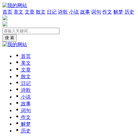
首页
美文
文章
散文
日记
诗歌
小说
故事
词句
作文
解梦
历史
搜 索
首页
美文
文章
散文
日记
诗歌
小说
故事
词句
作文
解梦
历史