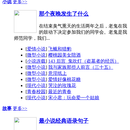
小说
更多>>
那个夜晚发生了什么
在结束臭气熏天的生活两年之后，老鬼在我
的鼓动下决定参加我们的同学会。老鬼是我
师范同学，我们...
[
爱情小说
]
飞蛾和猎豹
[
微型小说
]
樱桃园美女陪酒
[
小说连载
]
143 后宫_鬼吹灯（盗墓者的经历）
[
微型小说
]
我与家族那些人前言（三十五）
[
微型小说
]
意淫纸上
[
微型小说
]
爱情好像棉花糖
[
现代小说
]
哭泣的玫瑰花
[
青春校园
]
最近的青春
[
现代小说
]
宋小君：玩命爱一个姑娘
故事
更多>>
最小说经典语录句子