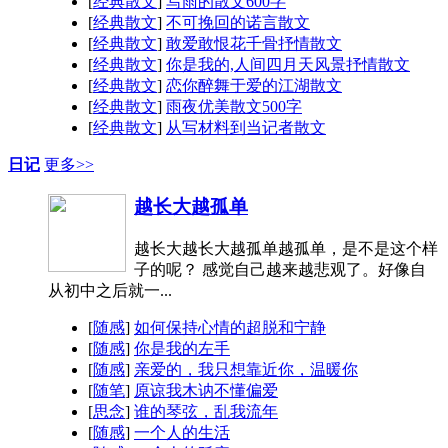
[
经典散文
]
写雨的散文600字
[
经典散文
]
不可挽回的诺言散文
[
经典散文
]
敢爱敢恨花千骨抒情散文
[
经典散文
]
你是我的,人间四月天风景抒情散文
[
经典散文
]
恋你醉舞于爱的江湖散文
[
经典散文
]
雨夜优美散文500字
[
经典散文
]
从写材料到当记者散文
日记
更多>>
越长大越孤单
越长大越长大越孤单越孤单，是不是这个样
子的呢？ 感觉自己越来越悲观了。好像自
从初中之后就一...
[
随感
]
如何保持心情的超脱和宁静
[
随感
]
你是我的左手
[
随感
]
亲爱的，我只想靠近你，温暖你
[
随笔
]
原谅我木讷不懂偏爱
[
思念
]
谁的琴弦，乱我流年
[
随感
]
一个人的生活