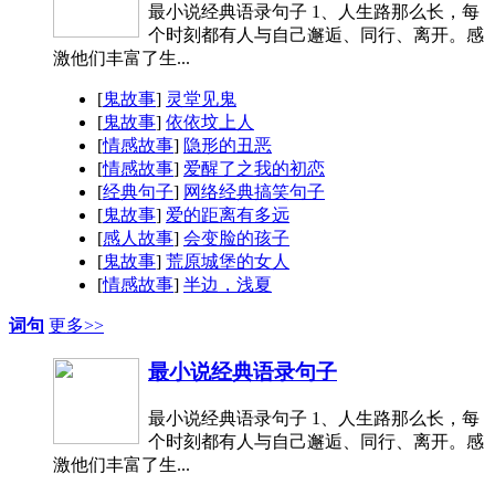
最小说经典语录句子 1、人生路那么长，每
个时刻都有人与自己邂逅、同行、离开。感
激他们丰富了生...
[
鬼故事
]
灵堂见鬼
[
鬼故事
]
依依坟上人
[
情感故事
]
隐形的丑恶
[
情感故事
]
爱醒了之我的初恋
[
经典句子
]
网络经典搞笑句子
[
鬼故事
]
爱的距离有多远
[
感人故事
]
会变脸的孩子
[
鬼故事
]
荒原城堡的女人
[
情感故事
]
半边，浅夏
词句
更多>>
最小说经典语录句子
最小说经典语录句子 1、人生路那么长，每
个时刻都有人与自己邂逅、同行、离开。感
激他们丰富了生...