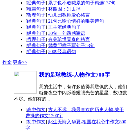
[
经典句子
]
累了也不敢喊累的句子精选137句
[
唯美句子
]
林徽因：别丢掉
[
哲理句子
]
幼儿园教师爱心格言
[
经典句子
]
21句比喻心情好的唯美诗句
[
经典句子
]
非主流经典句子
[
经典句子
]
30句一句话感谢语
[
哲理句子
]
有关珍惜青春的格言
[
经典句子
]
鹅黄照样子写句子53句
[
经典句子
]
2009经典语句
作文
更多>>
我的足球教练-人物作文700字
我的生活中，有许多值得我敬佩的人，他们
就像夜空中闪烁着耀眼光芒的星星，数也数
不尽。他们有的...
[
高中作文
]
古人不远：我最喜欢的历史人物-关于
曹操的作文1200字
[
初中作文
]
此生无悔入华夏-祖国在我心中作文800
字