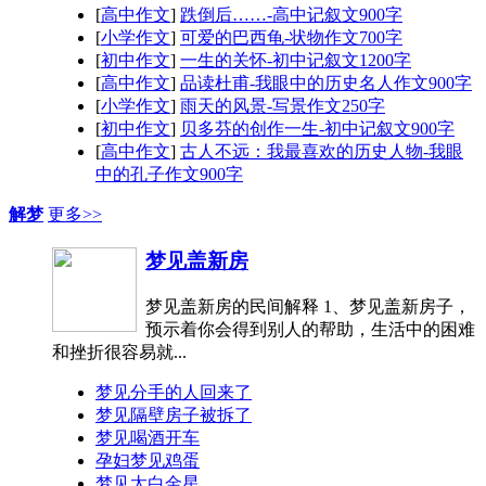
[
高中作文
]
跌倒后……-高中记叙文900字
[
小学作文
]
可爱的巴西龟-状物作文700字
[
初中作文
]
一生的关怀-初中记叙文1200字
[
高中作文
]
品读杜甫-我眼中的历史名人作文900字
[
小学作文
]
雨天的风景-写景作文250字
[
初中作文
]
贝多芬的创作一生-初中记叙文900字
[
高中作文
]
古人不远：我最喜欢的历史人物-我眼
中的孔子作文900字
解梦
更多>>
梦见盖新房
梦见盖新房的民间解释 1、梦见盖新房子，
预示着你会得到别人的帮助，生活中的困难
和挫折很容易就...
梦见分手的人回来了
梦见隔壁房子被拆了
梦见喝酒开车
孕妇梦见鸡蛋
梦见太白金星