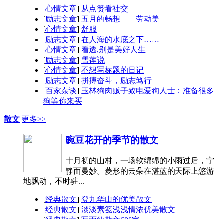
[
心情文章
]
从点赞看社交
[
励志文章
]
五月的畅想——劳动美
[
心情文章
]
舒服
[
励志文章
]
在人海的水底之下……
[
心情文章
]
看透,别是美好人生
[
励志文章
]
雪莲说
[
心情文章
]
不想写标题的日记
[
励志文章
]
拼搏奋斗，励志笃行
[
百家杂谈
]
玉林狗肉贩子致电爱狗人士：准备很多
狗等你来买
散文
更多>>
豌豆花开的季节的散文
十月初的山村，一场软绵绵的小雨过后，宁
静而曼妙。菱形的云朵在湛蓝的天际上悠游
地飘动，不时驻...
[
经典散文
]
登九华山的优美散文
[
经典散文
]
淡淡素笺浅浅情浓优美散文