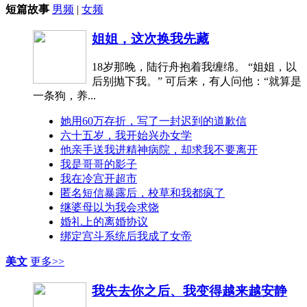
短篇故事
男频
|
女频
姐姐，这次换我先藏
18岁那晚，陆行舟抱着我缠绵。 “姐姐，以
后别抛下我。” 可后来，有人问他：“就算是
一条狗，养...
她用60万存折，写了一封迟到的道歉信
六十五岁，我开始兴办女学
他亲手送我进精神病院，却求我不要离开
我是哥哥的影子
我在冷宫开超市
匿名短信暴露后，校草和我都疯了
继婆母以为我会求饶
婚礼上的离婚协议
绑定宫斗系统后我成了女帝
美文
更多>>
我失去你之后、我变得越来越安静